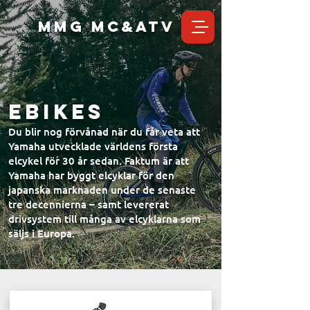
MMG MC&ATV
eBikes
Du blir nog förvånad när du får veta att
Yamaha utvecklade världens första
elcykel för 30 år sedan. Faktum är att
Yamaha har byggt elcyklar för den
japanska marknaden under de senaste
tre decennierna – samt levererat
drivsystem till många av elcyklarna som
säljs i Europa.