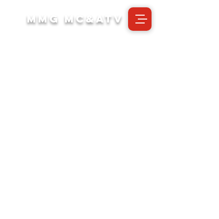
MMG MC&ATV