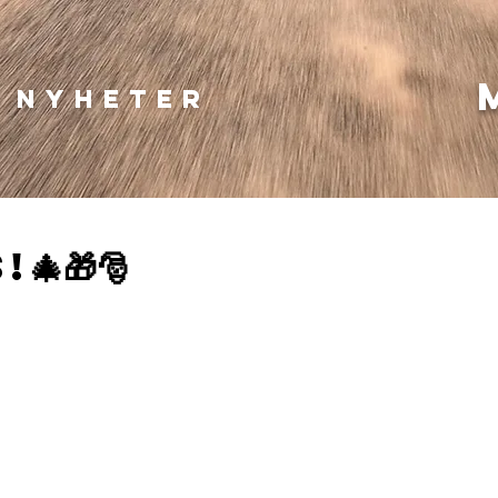
l nyheter
🎄🎁🎅