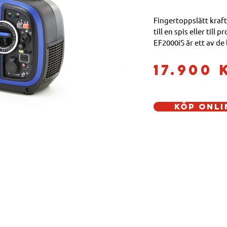
Fingertoppslätt kraf
till en spis eller till 
EF2000iS är ett av de
21 kg lätt kan bäras 
17.900 
Köp Onli