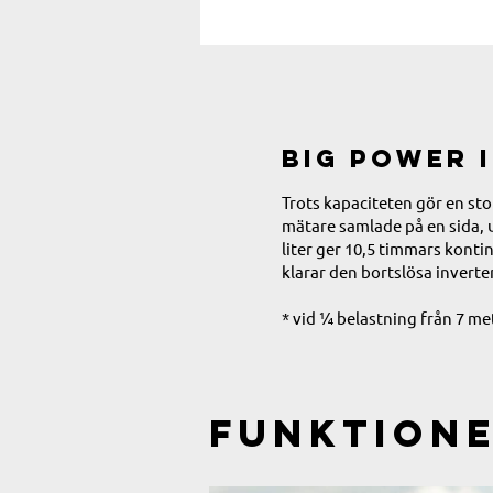
Big power 
Trots kapaciteten gör en st
mätare samlade på en sida, 
liter ger 10,5 timmars kont
klarar den bortslösa inverte
* vid ¼ belastning från 7 me
Funktion