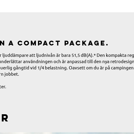
in a compact package.
or ljuddämpare att ljudnivån är bara 51,5 dB(A).* Den kompakta re
underlättar användningen och är anpassad till den nya retrodesig
inuerlig gångtid vid 1/4 belastning. Oavsett om du är på campingen
rn jobbet.
ter.
er