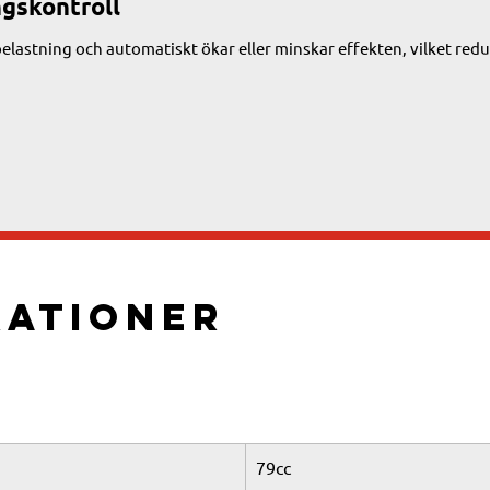
ngskontroll
belastning och automatiskt ökar eller minskar effekten, vilket red
kationer
79cc