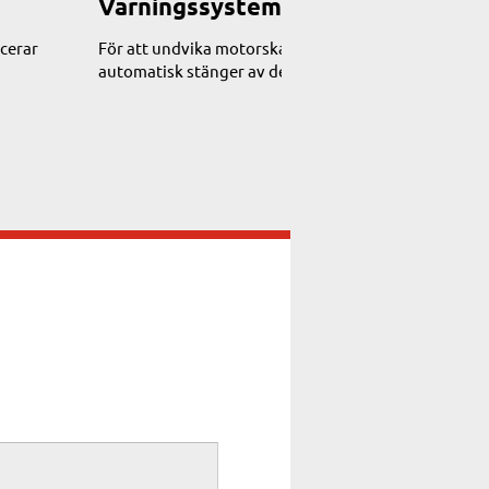
Varningssystem för låg oljenivå
ucerar
För att undvika motorskador och dyra reparationer, 
automatisk stänger av det om oljenivån blir för låg. Åt