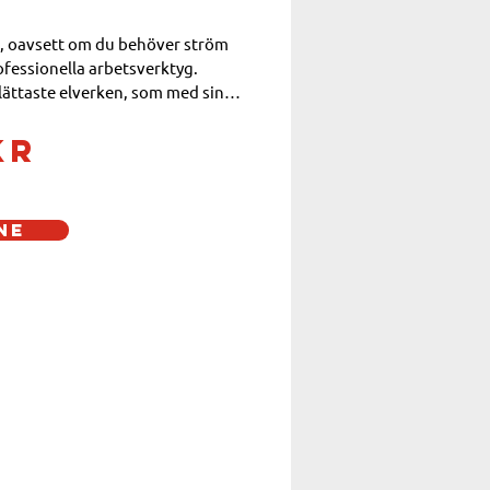
t, oavsett om du behöver ström 
professionella arbetsverktyg. 
 lättaste elverken, som med sina 
med en hand.
kr
ne