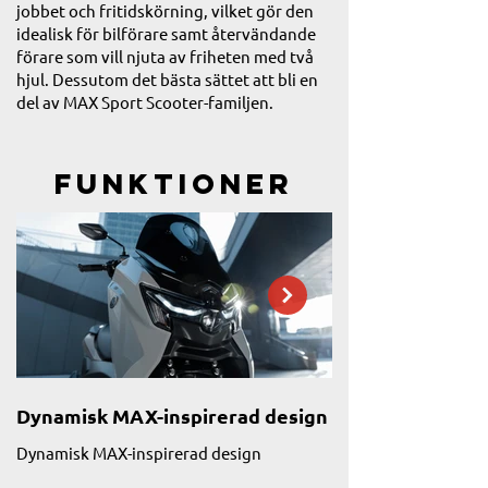
jobbet och fritidskörning, vilket gör den
idealisk för bilförare samt återvändande
förare som vill njuta av friheten med två
hjul. Dessutom det bästa sättet att bli en
del av MAX Sport Scooter-familjen.
Funktioner
Dynamisk MAX-inspirerad design
Dubbla projekti
Dynamisk MAX-inspirerad design
Med sin dynamiska oc
NMAX 125 Tech MAX 