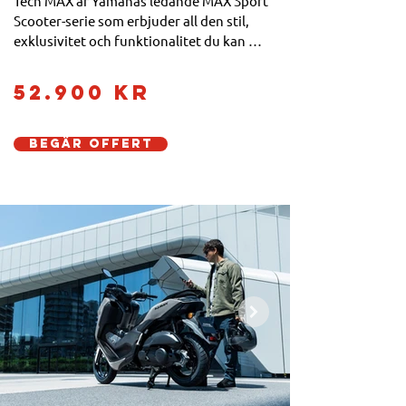
Tech MAX är Yamahas ledande MAX Sport 
Scooter-serie som erbjuder all den stil, 
exklusivitet och funktionalitet du kan 
förvänta dig av en flaggskeppsmodell. 
NMAX 125 Tech MAX är den ultimata lätta 
52.900 kr
MC:n utrustad med den senaste 
specifikationen som inkluderar en 
ansluten TFT-instrumentpanel och Garmin-
Begär offert
navigation*, samt sadel i lyxklass och 
specialfärger. (*Fullständig kartnavigering 
från Garmin är tillgänglig kostnadsfritt för 
NMAX Tech MAX-modeller men erbjuds 
inte i alla länder. Vissa 
navigeringsfunktioner är inte tillgängliga i 
alla länder.)