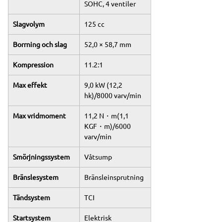
SOHC, 4 ventiler
Slagvolym
125 cc
Borrning och slag
52,0 × 58,7 mm
Kompression
11.2:1
Max effekt
9,0 kW (12,2 
hk)/8000 varv/min
Max vridmoment
11,2 N・m(1,1 
KGF・m)/6000 
varv/min
Smörjningssystem
Våtsump
Bränslesystem
Bränsleinsprutning
Tändsystem
TCI
Startsystem
Elektrisk