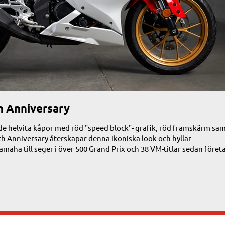
h Anniversary
e helvita kåpor med röd "speed block"- grafik, röd framskärm sa
h Anniversary återskapar denna ikoniska look och hyllar
maha till seger i över 500 Grand Prix och 38 VM-titlar sedan föret