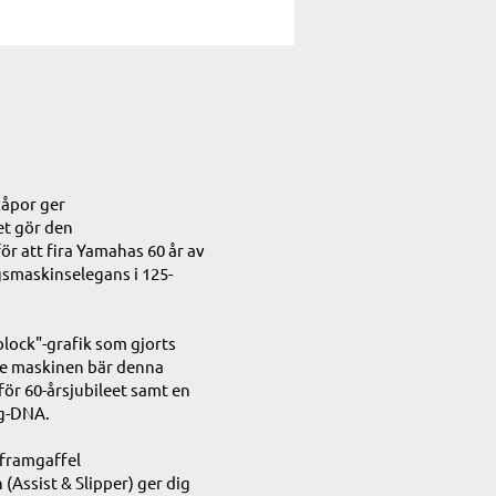
kåpor ger
et gör den
för att fira Yamahas 60 år av
gsmaskinselegans i 125-
lock"-grafik som gjorts
de maskinen bär denna
ör 60-årsjubileet samt en
ng-DNA.
framgaffel
Assist & Slipper) ger dig