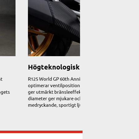
Högteknologisk 125 kubiks EU5-
mt
R125 World GP 60th Anniversary-motorn omfattar ett
optimerar ventilpositionen för högt vridmoment vid l
agets
ger utmärkt bränsleeffektivitet. Ett spjällhus med st
diameter ger mjukare och mer kontrollerbar gaskontr
medryckande, sportigt ljud.