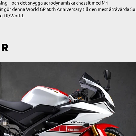
ning – och det snygga aerodynamiska chassit med M1-
it gör denna World GP 60th Anniversary till den mest åtråvärda 
åg i R/World.
er