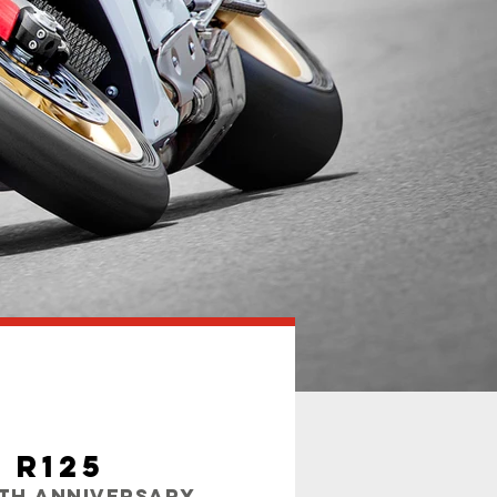
 R125
th anniversary