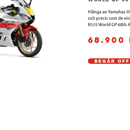
Många av Yamahas VM-
och precis som de vi
R125 World GP 60th A
kompromisser. Från d
"speed block"-gra k -
68.900
emblemet för 60-årsj
hjulen - till den hög
chassit och den kaxi
Begär off
kåportna är R125 Wor
för att ligga i täten.