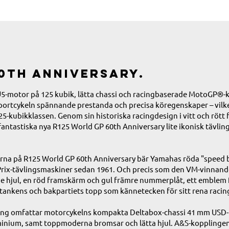
0th Anniversary.
5-motor på 125 kubik, lätta chassi och racingbaserade MotoGP®-
ortcykeln spännande prestanda och precisa köregenskaper – vilk
25-kubikklassen. Genom sin historiska racingdesign i vitt och rött 
fantastiska nya R125 World GP 60th Anniversary lite ikonisk tävlin
rna på R125 World GP 60th Anniversary bär Yamahas röda "speed b
ix-tävlingsmaskiner sedan 1961. Och precis som den VM-vinnan
de hjul, en röd framskärm och gul främre nummerplåt, ett emblem f
etankens och bakpartiets topp som kännetecken för sitt rena raci
ing omfattar motorcykelns kompakta Deltabox-chassi 41 mm USD-
minium, samt toppmoderna bromsar och lätta hjul. A&S-kopplingen (