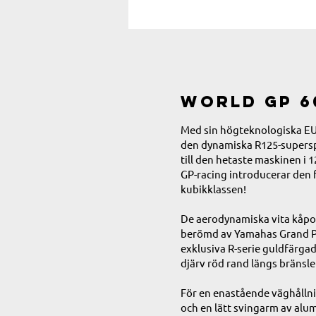
World GP 6
Med sin högteknologiska EU
den dynamiska R125-supersp
till den hetaste maskinen i 1
GP-racing introducerar den 
kubikklassen!
De aerodynamiska vita kåpo
berömd av Yamahas Grand Pr
exklusiva R-serie guldfärga
djärv röd rand längs bränsl
För en enastående väghålln
och en lätt svingarm av alu