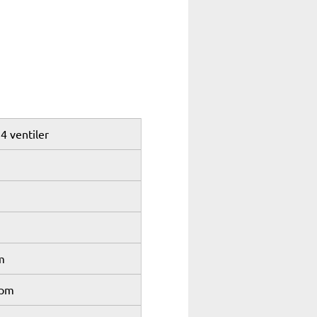
4 ventiler
m
rpm