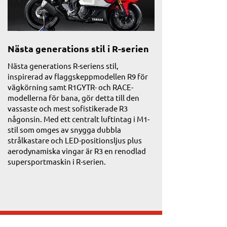
Nästa generations stil i R-serien
Aerodynamiska 
Nästa generations R-seriens stil,
R3:s aerodynamiska ef
inspirerad av flaggskeppmodellen R9 för
steg längre med inb
vägkörning samt R1GYTR- och RACE-
ventilationskanalen i
modellerna för bana, gör detta till den
därmed en ny standar
vassaste och mest sofistikerade R3
supersport-kategorin
någonsin. Med ett centralt luftintag i M1-
snabbt runt den slan
stil som omges av snygga dubbla
upp emot R-seriens ba
strålkastare och LED-positionsljus plus
aerodynamisk effekt 
aerodynamiska vingar är R3 en renodlad
supersportmaskin i R-serien.