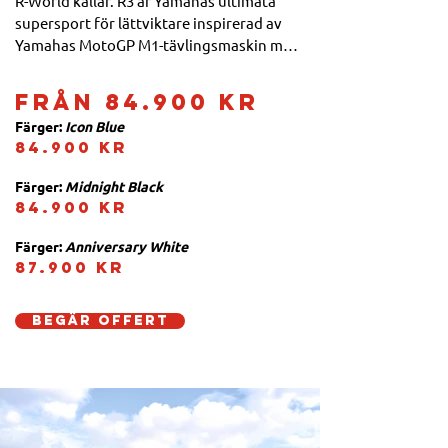
R-World kallar. R3 är Yamahas ultimata 
supersport för lättviktare inspirerad av 
Yamahas MotoGP M1-tävlingsmaskin med 
kompakt och smidig ram, högvarvande 
motor på 321 kubik för enastående 
Från 84.900 kr
acceleration, och aerodynamiska 
Färger: 
Icon Blue
tävlingsinspirerade kåpor med vingar.
84.900 kr
Färger: 
Midnight Black
84.900 kr
Färger: 
Anniversary White
87.900 kr
Begär offert