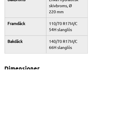
skivbroms, Ø 
220 mm
Framdäck
110/70 R17M/C 
54H slanglös
Bakdäck
140/70 R17M/C 
66H slanglös
Dimensioner
Totallängd
2 090 mm
Totalbredd
735 mm
Totalhöjd
1 140 mm
Sitthöjd
780 mm