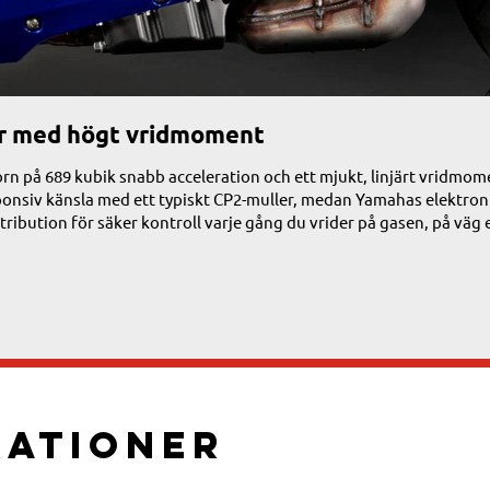
or med högt vridmoment
rn på 689 kubik snabb acceleration och ett mjukt, linjärt vridmom
ponsiv känsla med ett typiskt CP2-muller, medan Yamahas elektron
tribution för säker kontroll varje gång du vrider på gasen, på väg e
kationer