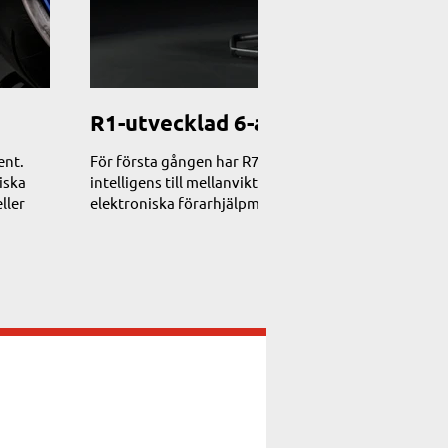
R1-utvecklad 6-axlad IMU
ent.
För första gången har R7 Yamahas R1-härledda 6-axliga
iska
intelligens till mellanviktsklassen. Det mäter konsta
ller
elektroniska förarhjälpmedlen på R7 och levererar pre