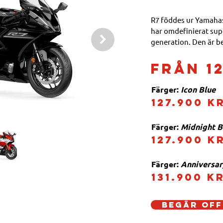
R7 föddes ur Yamahas
har omdefinierat supe
generation. Den är b
och utvecklas vidare 
förbättrad väghållnin
Från 1
och balans på en helt 
och lättillgänglig pr
Färger: 
Icon Blue
127.900 k
Färger: 
Midnight B
127.900 k
Färger: 
Anniversar
131.900 k
Begär off