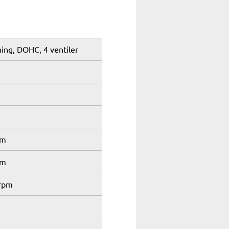
lning, DOHC, 4 ventiler
pm
pm
 rpm