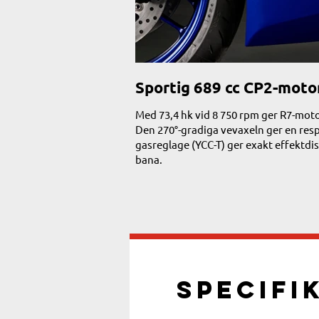
Sportig 689 cc CP2-mot
Med 73,4 hk vid 8 750 rpm ger R7-moto
Den 270°-gradiga vevaxeln ger en res
gasreglage (YCC-T) ger exakt effektdis
bana.
Specifi