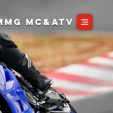
MMG MC&ATV