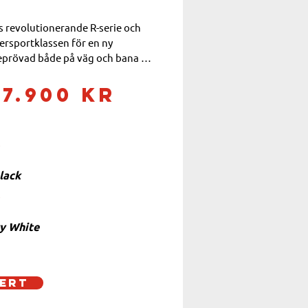
 revolutionerande R-serie och 
rsportklassen för en ny 
eprövad både på väg och bana 
med R1-inspirerad elektronik, 
g, fantastiska jubileumsfärger 
27.900 kr
ny nivå för att leverera renodlad 
estanda.
r
lack
r
y White
r
ert