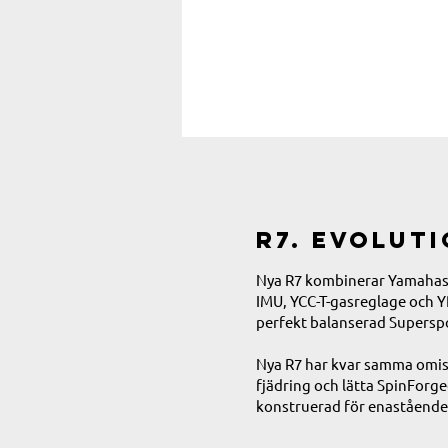
R7. Evolut
Nya R7 kombinerar Yamahas h
IMU, YCC-T-gasreglage och Y
perfekt balanserad Superspo
Nya R7 har kvar samma omis
fjädring och lätta SpinForg
konstruerad för enastående