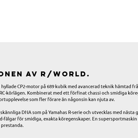
ionen av R/World.
yllade CP2-motor på 689 kubik med avancerad teknik hämtad från 
RC-körlägen. Kombinerat med ett förfinat chassi och smidiga kör
rtupplevelse som fler förare än någonsin kan njuta av.
skännliga DNA som på Yamahas R-serie och utvecklas med nästa g
ed-fälgar för smidiga, exakta köregenskaper. En supersportmaskin 
 prestanda.