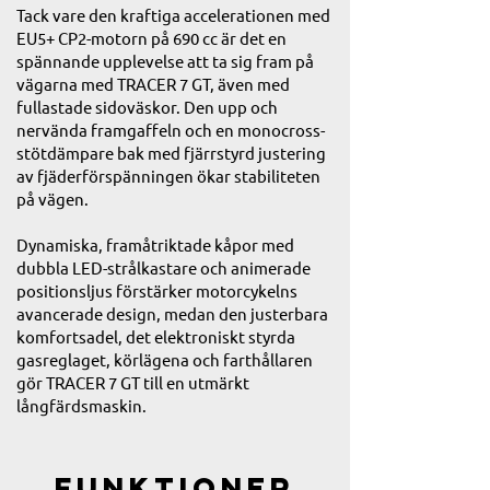
Tack vare den kraftiga accelerationen med
EU5+ CP2-motorn på 690 cc är det en
spännande upplevelse att ta sig fram på
vägarna med TRACER 7 GT, även med
fullastade sidoväskor. Den upp och
nervända framgaffeln och en monocross-
stötdämpare bak med fjärrstyrd justering
av fjäderförspänningen ökar stabiliteten
på vägen.
Dynamiska, framåtriktade kåpor med
dubbla LED-strålkastare och animerade
positionsljus förstärker motorcykelns
avancerade design, medan den justerbara
komfortsadel, det elektroniskt styrda
gasreglaget, körlägena och farthållaren
gör TRACER 7 GT till en utmärkt
långfärdsmaskin.
Funktioner