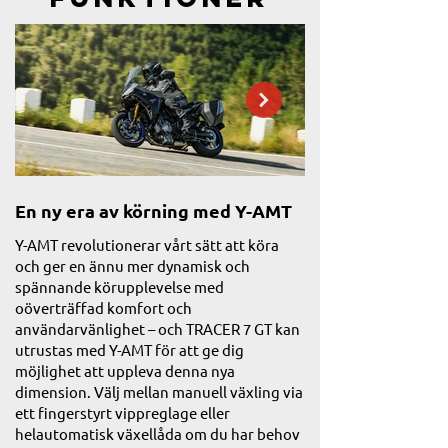
En ny era av körning med Y-AMT
Dynamisk ny TR
utmärkt vindsk
Y-AMT revolutionerar vårt sätt att köra
och ger en ännu mer dynamisk och
TRACER 7 GT kombine
spännande körupplevelse med
med en kompakt, fun
oöverträffad komfort och
ger intryck av framåt
användarvänlighet – och TRACER 7 GT kan
när du står stilla. N
utrustas med Y-AMT för att ge dig
läckra positionsljus
möjlighet att uppleva denna nya
förstärker det futuri
dimension. Välj mellan manuell växling via
GT, medan ett nytt j
ett fingerstyrt vippreglage eller
kåpglas ger förbättr
helautomatisk växellåda om du har behov
bättre sport touring