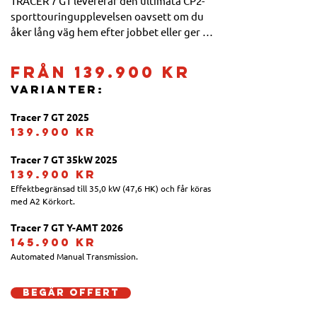
TRACER 7 GT levererar den ultimata CP2-
sporttouringupplevelsen oavsett om du 
åker lång väg hem efter jobbet eller ger 
dig ut på en resa över kontinenten. Med 
exklusiva GT-funktioner som hårda 
Från 139.900 kr
sidoväskor, högre kåpglas, uppvärmda 
Varianter:
handtag och driven av en spännande 690 
cc-motor, är GT redo för touring.
Tracer 7 GT 2025
139.900 kr
Tracer 7 GT 35kW 2025
139.900 kr
Effektbegränsad till 35,0 kW (47,6 HK) och får köras 
med A2 Körkort.
Tracer 7 GT 
Y-AMT
 2026
145.900 kr
Automated Manual Transmission.
Begär offert