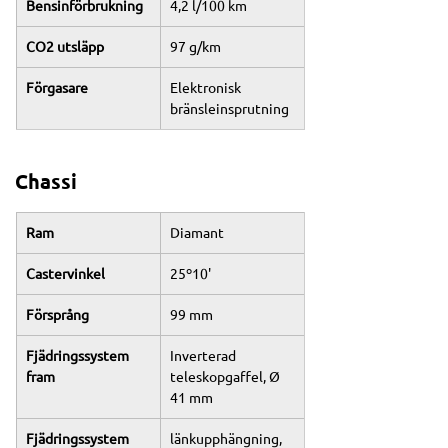
Bensinförbrukning
4,2 l/100 km
CO2 utsläpp
97 g/km
Förgasare
Elektronisk 
bränsleinsprutning
Chassi
Ram
Diamant
Castervinkel
25º10'
Försprång
99 mm
Fjädringssystem 
Inverterad 
fram
teleskopgaffel, Ø 
41 mm
Fjädringssystem 
länkupphängning, 