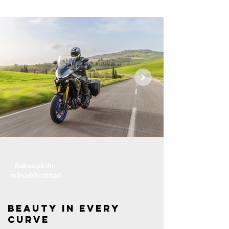
Räkna på din
månadskostnad
Beauty in every
curve