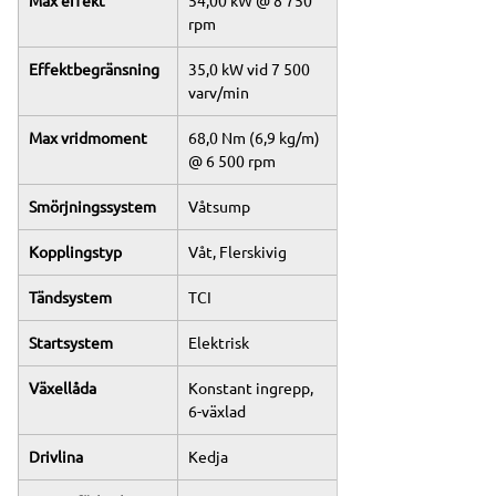
Max effekt
54,00 kW @ 8 750 
rpm
Effektbegränsning
35,0 kW vid 7 500 
varv/min
Max vridmoment
68,0 Nm (6,9 kg/m) 
@ 6 500 rpm
Smörjningssystem
Våtsump
Kopplingstyp
Våt, Flerskivig
Tändsystem
TCI
Startsystem
Elektrisk
Växellåda
Konstant ingrepp, 
6-växlad
Drivlina
Kedja