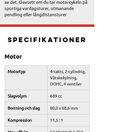
av det. Oavsett om du tar motorcykeln på
sportiga vardagsturer, utmanande
pendling eller långdistansturer
introducerar Y-AMT ett helt nytt element
av att njuta av livets vägar.
Specifikationer
Motor
Motortyp
4-takts, 2-cylindrig, 
Vätskekylning, 
DOHC, 4 ventiler
Slagvolym
689 cc
Borrning och slag
80,0 x 68,6 mm
Kompression
11,5 : 1