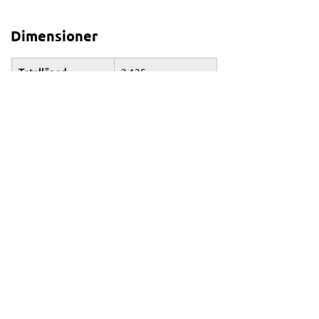
Dimensioner
Totallängd
2 135 mm
Totalbredd
875 mm
Totalhöjd
1 425-1 480 mm
Sitthöjd
845 mm
Hjulbas
1 495 mm
Min. markfrigång
140 mm
Vikt (fulltankad)
Standard 6-växlad 
manuell växellåda: 
212 kg; Y-AMT: 214 
kg